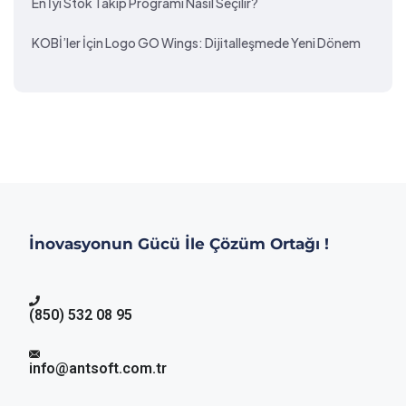
En İyi Stok Takip Programı Nasıl Seçilir?
KOBİ’ler İçin Logo GO Wings: Dijitalleşmede Yeni Dönem
İnovasyonun Gücü İle Çözüm Ortağı !
(850) 532 08 95
info@antsoft.com.tr