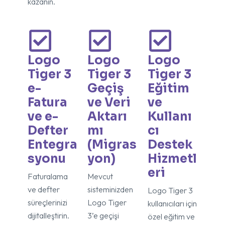
kazanın.
Logo
Logo
Logo
Tiger 3
Tiger 3
Tiger 3
e-
Geçiş
Eğitim
Fatura
ve Veri
ve
ve e-
Aktarı
Kullanı
Defter
mı
cı
Entegra
(Migras
Destek
syonu
yon)
Hizmetl
eri
Faturalama
Mevcut
ve defter
sisteminizden
Logo Tiger 3
süreçlerinizi
Logo Tiger
kullanıcıları için
dijitalleştirin.
3’e geçişi
özel eğitim ve