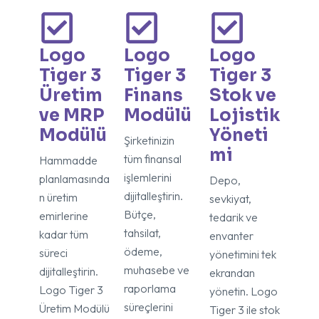
Logo
Logo
Logo
Tiger 3
Tiger 3
Tiger 3
Üretim
Finans
Stok ve
ve MRP
Modülü
Lojistik
Modülü
Yöneti
Şirketinizin
mi
tüm finansal
Hammadde
işlemlerini
planlamasında
Depo,
dijitalleştirin.
n üretim
sevkiyat,
Bütçe,
emirlerine
tedarik ve
tahsilat,
kadar tüm
envanter
ödeme,
süreci
yönetimini tek
muhasebe ve
dijitalleştirin.
ekrandan
raporlama
Logo Tiger 3
yönetin. Logo
süreçlerini
Üretim Modülü
Tiger 3 ile stok