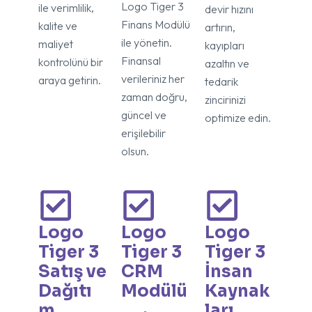
Logo Tiger 3
ile verimlilik,
devir hızını
Finans Modülü
kalite ve
artırın,
ile yönetin.
maliyet
kayıpları
Finansal
kontrolünü bir
azaltın ve
verileriniz her
araya getirin.
tedarik
zaman doğru,
zincirinizi
güncel ve
optimize edin.
erişilebilir
olsun.
Logo
Logo
Logo
Tiger 3
Tiger 3
Tiger 3
Satış ve
CRM
İnsan
Dağıtı
Modülü
Kaynak
m
ları