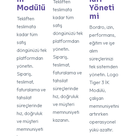
Tekliften
Modülü
Yöneti
teslimata
mi
kadar tüm
Tekliften
satış
teslimata
Bordro, izin,
döngünüzü tek
kadar tüm
performans,
platformdan
satış
eğitim ve işe
yönetin.
döngünüzü tek
alım
Sipariş,
platformdan
süreçlerinizi
teslimat,
yönetin.
tek sistemden
faturalama ve
Sipariş,
yönetin. Logo
tahsilat
teslimat,
Tiger 3 İK
süreçlerinde
faturalama ve
Modülü,
hız, doğruluk
tahsilat
çalışan
ve müşteri
süreçlerinde
memnuniyetini
memnuniyeti
hız, doğruluk
artırırken
kazanın.
ve müşteri
operasyonel
memnuniyeti
yükü azaltır.