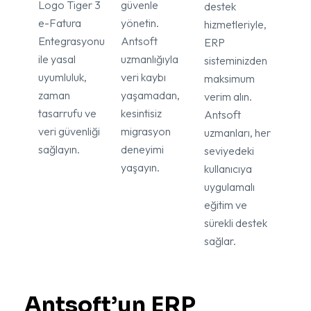
Logo Tiger 3
güvenle
destek
e-Fatura
yönetin.
hizmetleriyle,
Entegrasyonu
Antsoft
ERP
ile yasal
uzmanlığıyla
sisteminizden
uyumluluk,
veri kaybı
maksimum
zaman
yaşamadan,
verim alın.
tasarrufu ve
kesintisiz
Antsoft
veri güvenliği
migrasyon
uzmanları, her
sağlayın.
deneyimi
seviyedeki
yaşayın.
kullanıcıya
uygulamalı
eğitim ve
sürekli destek
sağlar.
Antsoft’un ERP