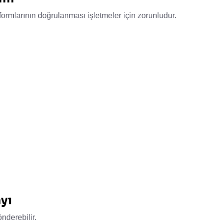
mlarının doğrulanması işletmeler için zorunludur.
yı
önderebilir.