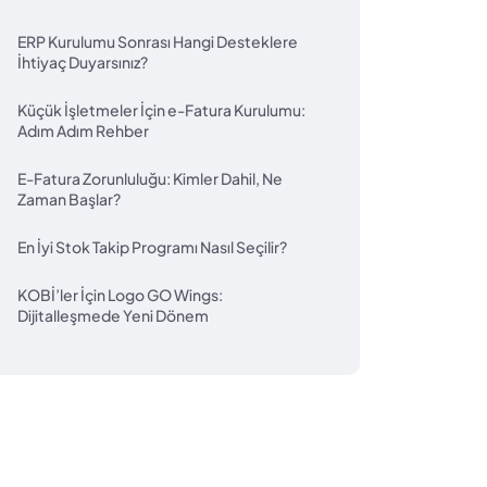
ERP Kurulumu Sonrası Hangi Desteklere
İhtiyaç Duyarsınız?
Küçük İşletmeler İçin e-Fatura Kurulumu:
Adım Adım Rehber
E-Fatura Zorunluluğu: Kimler Dahil, Ne
Zaman Başlar?
En İyi Stok Takip Programı Nasıl Seçilir?
KOBİ’ler İçin Logo GO Wings:
Dijitalleşmede Yeni Dönem