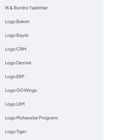
İK & Bordro Yazılımlar
Logo Bakım
Logo Bayisi
Logo CRM
Logo Destek
Logo ERP
Logo GO Wings
Logo LEM
Logo Muhasebe Programı
Logo Tiger