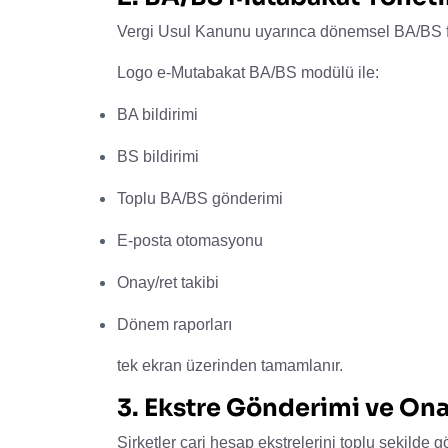
Vergi Usul Kanunu uyarınca dönemsel BA/BS for
Logo e-Mutabakat BA/BS modülü ile:
BA bildirimi
BS bildirimi
Toplu BA/BS gönderimi
E-posta otomasyonu
Onay/ret takibi
Dönem raporları
tek ekran üzerinden tamamlanır.
3. Ekstre Gönderimi ve Ona
Şirketler cari hesap ekstrelerini toplu şekilde g