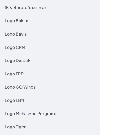
İK & Bordro Yazılımlar
Logo Bakım
Logo Bayisi
Logo CRM
Logo Destek
Logo ERP
Logo GO Wings
Logo LEM
Logo Muhasebe Programı
Logo Tiger