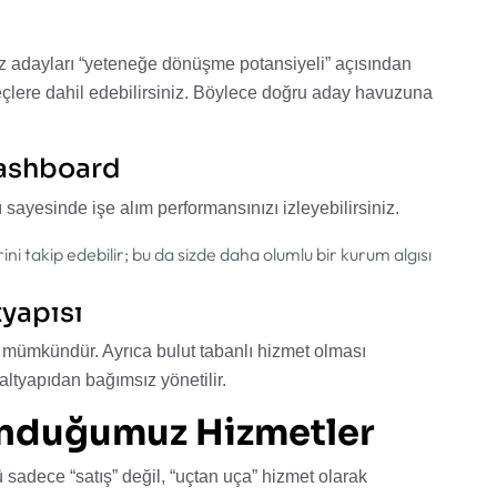
iz adayları “yeteneğe dönüşme potansiyeli” açısından
süreçlere dahil edebilirsiniz. Böylece doğru aday havuzuna
Dashboard
ı sayesinde işe alım performansınızı izleyebilirsiniz.
rini takip edebilir; bu da sizde daha olumlu bir kurum algısı
tyapısı
m mümkündür. Ayrıca bulut tabanlı hizmet olması
altyapıdan bağımsız yönetilir.
nduğumuz Hizmetler
dece “satış” değil, “uçtan uça” hizmet olarak