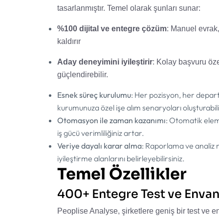
tasarlanmıştır. Temel olarak şunları sunar:
%100 dijital ve entegre çözüm
: Manuel evrak,
kaldırır
Aday deneyimini iyileştirir
: Kolay başvuru özel
güçlendirebilir.
Esnek süreç kurulumu
: Her pozisyon, her departm
kurumunuza özel işe alım senaryoları oluşturabili
Otomasyon ile zaman kazanımı
: Otomatik eleme
iş gücü verimliliğiniz artar.
Veriye dayalı karar alma
: Raporlama ve analiz mo
iyileştirme alanlarını belirleyebilirsiniz.
Temel Özellikler
400+ Entegre Test ve Envan
Peoplise Analyse, şirketlere geniş bir test ve e