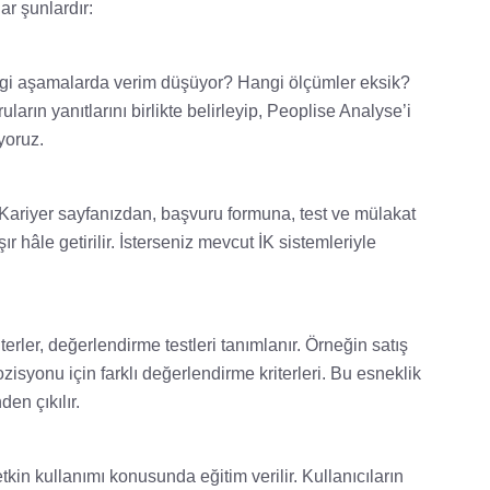
r şunlardır:
angi aşamalarda verim düşüyor? Hangi ölçümler eksik?
rın yanıtlarını birlikte belirleyip, Peoplise Analyse’i
yoruz.
. Kariyer sayfanızdan, başvuru formuna, test ve mülakat
ır hâle getirilir. İsterseniz mevcut İK sistemleriyle
iterler, değerlendirme testleri tanımlanır. Örneğin satış
ozisyonu için farklı değerlendirme kriterleri. Bu esneklik
en çıkılır.
etkin kullanımı konusunda eğitim verilir. Kullanıcıların