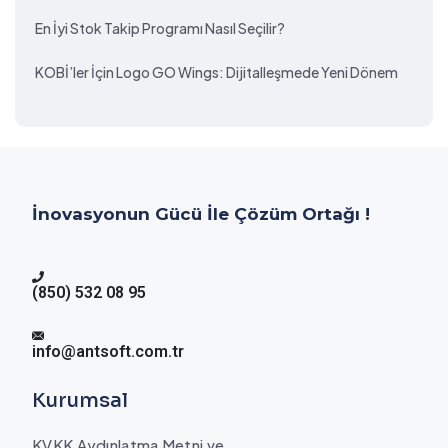
En İyi Stok Takip Programı Nasıl Seçilir?
KOBİ’ler İçin Logo GO Wings: Dijitalleşmede Yeni Dönem
İnovasyonun Gücü İle Çözüm Ortağı !
(850) 532 08 95
info@antsoft.com.tr
Kurumsal
KVKK Aydınlatma Metni ve