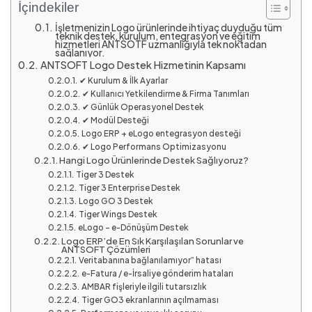
İçindekiler
İşletmenizin Logo ürünlerinde ihtiyaç duyduğu tüm
teknik destek, kurulum, entegrasyon ve eğitim
hizmetleri ANTSOTF uzmanlığıyla tek noktadan
sağlanıyor.
ANTSOFT Logo Destek Hizmetinin Kapsamı
✔ Kurulum & İlk Ayarlar
✔ Kullanıcı Yetkilendirme & Firma Tanımları
✔ Günlük Operasyonel Destek
✔ Modül Desteği
Logo ERP + eLogo entegrasyon desteği
✔ Logo Performans Optimizasyonu
Hangi Logo Ürünlerinde Destek Sağlıyoruz?
Tiger 3 Destek
Tiger 3 Enterprise Destek
Logo GO 3 Destek
Tiger Wings Destek
eLogo – e-Dönüşüm Destek
Logo ERP’de En Sık Karşılaşılan Sorunlar ve
ANTSOFT Çözümleri
Veritabanına bağlanılamıyor” hatası
e-Fatura / e-İrsaliye gönderim hataları
AMBAR fişleriyle ilgili tutarsızlık
Tiger GO3 ekranlarının açılmaması