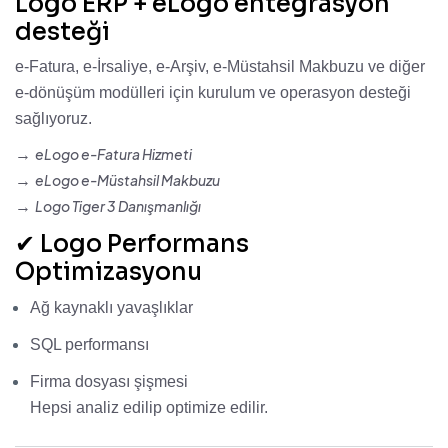
Logo ERP + eLogo entegrasyon
desteği
e-Fatura, e-İrsaliye, e-Arşiv, e-Müstahsil Makbuzu ve diğer
e-dönüşüm modülleri için kurulum ve operasyon desteği
sağlıyoruz.
eLogo e-Fatura Hizmeti
→
eLogo e-Müstahsil Makbuzu
→
Logo Tiger 3 Danışmanlığı
→
✔ Logo Performans
Optimizasyonu
Ağ kaynaklı yavaşlıklar
SQL performansı
Firma dosyası şişmesi
Hepsi analiz edilip optimize edilir.