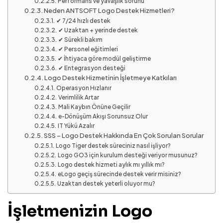
Performans ve yavaşlık sorunu
Neden ANTSOFT Logo Destek Hizmetleri?
✔ 7/24 hızlı destek
✔ Uzaktan + yerinde destek
✔ Sürekli bakım
✔ Personel eğitimleri
✔ İhtiyaca göre modül geliştirme
✔ Entegrasyon desteği
Logo Destek Hizmetinin İşletmeye Katkıları
Operasyon Hızlanır
Verimlilik Artar
Mali Kaybın Önüne Geçilir
e-Dönüşüm Akışı Sorunsuz Olur
IT Yükü Azalır
SSS – Logo Destek Hakkında En Çok Sorulan Sorular
Logo Tiger destek süreciniz nasıl işliyor?
Logo GO3 için kurulum desteği veriyor musunuz?
Logo destek hizmeti aylık mı yıllık mı?
eLogo geçiş sürecinde destek verir misiniz?
Uzaktan destek yeterli oluyor mu?
İşletmenizin Logo