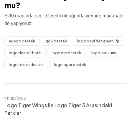
mu?
%90 oranında evet. Gerekli olduğunda yerinde müdahale
de yapıyoruz.
eLogo destek
go3 destek
logo bayi danışmanlığı
logo destek hattı
logo erp destek
logo kurulumu
logo teknik destek
logo tiger destek
PREVIOUS
Logo Tiger Wings ile Logo Tiger 3 Arasındaki
Farklar