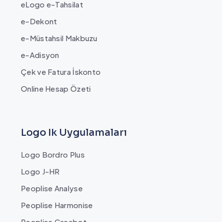
eLogo e-Tahsilat
e-Dekont
e-Müstahsil Makbuzu
e-Adisyon
Çek ve Fatura İskonto
Online Hesap Özeti
Logo Ik Uygulamaları
Logo Bordro Plus
Logo J-HR
Peoplise Analyse
Peoplise Harmonise
Peoplise Casebot