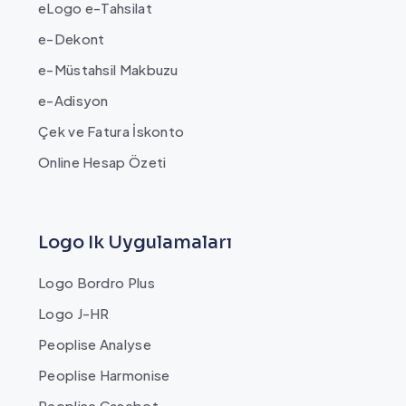
eLogo e-Tahsilat
e-Dekont
e-Müstahsil Makbuzu
e-Adisyon
Çek ve Fatura İskonto
Online Hesap Özeti
Logo Ik Uygulamaları
Logo Bordro Plus
Logo J-HR
Peoplise Analyse
Peoplise Harmonise
Peoplise Casebot