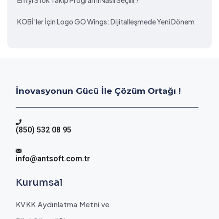
En İyi Stok Takip Programı Nasıl Seçilir?
KOBİ’ler İçin Logo GO Wings: Dijitalleşmede Yeni Dönem
İnovasyonun Gücü İle Çözüm Ortağı !
(850) 532 08 95
info@antsoft.com.tr
Kurumsal
KVKK Aydınlatma Metni ve