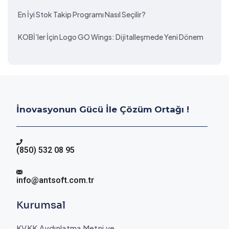
En İyi Stok Takip Programı Nasıl Seçilir?
KOBİ’ler İçin Logo GO Wings: Dijitalleşmede Yeni Dönem
İnovasyonun Gücü İle Çözüm Ortağı !
(850) 532 08 95
info@antsoft.com.tr
Kurumsal
KVKK Aydınlatma Metni ve