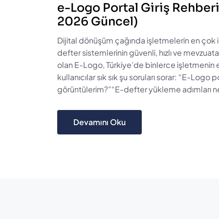
e-Logo Portal Giriş Rehber
2026 Güncel)
Dijital dönüşüm çağında işletmelerin en çok 
defter sistemlerinin güvenli, hızlı ve mevzua
olan E-Logo, Türkiye’de binlerce işletmenin 
kullanıcılar sık sık şu soruları sorar: “E-Logo p
görüntülerim?”“E-defter yükleme adımları nele
Devamını Oku