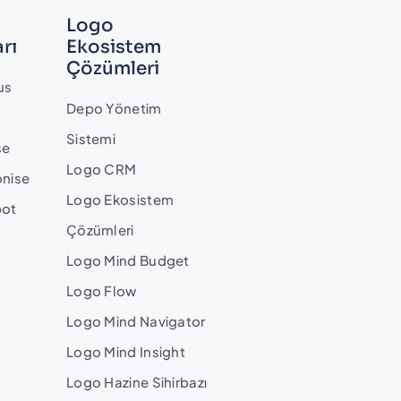
Logo
rı
Ekosistem
Çözümleri
us
Depo Yönetim
Sistemi
se
Logo CRM
onise
Logo Ekosistem
bot
Çözümleri
Logo Mind Budget
Logo Flow
Logo Mind Navigator
Logo Mind Insight
Logo Hazine Sihirbazı