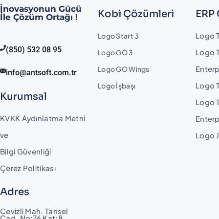
İnovasyonun Gücü
Kobi Çözümleri
ERP 
İle Çözüm Ortağı !
Logo T
Logo Start 3
(850) 532 08 95
Logo T
Logo GO 3
Enterp
Logo GO Wings
info@antsoft.com.tr
Logo 
Logo İşbaşı
Kurumsal
Logo 
KVKK Aydınlatma Metni
Enterp
ve
Logo 
Bilgi Güvenliği
Çerez Politikası
Adres
Cevizli Mah. Tansel
Cad. No:76 Kat:8