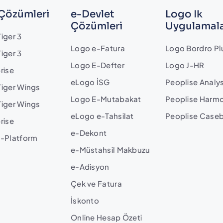
Çözümleri
e-Devlet
Logo Ik
Çözümleri
Uygulamala
iger 3
Logo e-Fatura
Logo Bordro Pl
iger 3
Logo E-Defter
Logo J-HR
rise
eLogo İSG
Peoplise Analy
Tiger Wings
Logo E-Mutabakat
Peoplise Harm
Tiger Wings
eLogo e-Tahsilat
Peoplise Case
rise
e-Dekont
J-Platform
e-Müstahsil Makbuzu
e-Adisyon
Çek ve Fatura
İskonto
Online Hesap Özeti