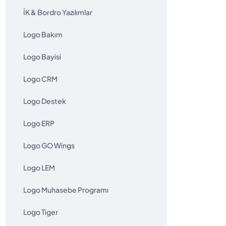
İK & Bordro Yazılımlar
Logo Bakım
Logo Bayisi
Logo CRM
Logo Destek
Logo ERP
Logo GO Wings
Logo LEM
Logo Muhasebe Programı
Logo Tiger