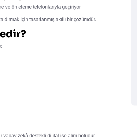
me ve ön eleme telefonlarıyla geçiriyor.
ldırmak için tasarlanmış akıllı bir çözümdür.
edir?
;
r yapay zekâ destekli dijital işe alım botudur.