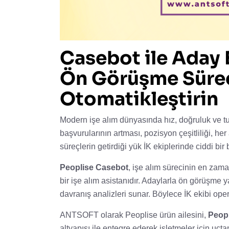
Casebot ile Aday E
Ön Görüşme Süreçl
Otomatikleştirin
Modern işe alım dünyasında hız, doğruluk ve tutar
başvurularının artması, pozisyon çeşitliliği, h
süreçlerin getirdiği yük İK ekiplerinde ciddi bir 
Peoplise Casebot
, işe alım sürecinin en zama
bir işe alım asistanıdır. Adaylarla ön görüşme ya
davranış analizleri sunar. Böylece İK ekibi opera
ANTSOFT olarak Peoplise ürün ailesini,
Peop
altyapısı ile entegre ederek işletmeler için uçtan