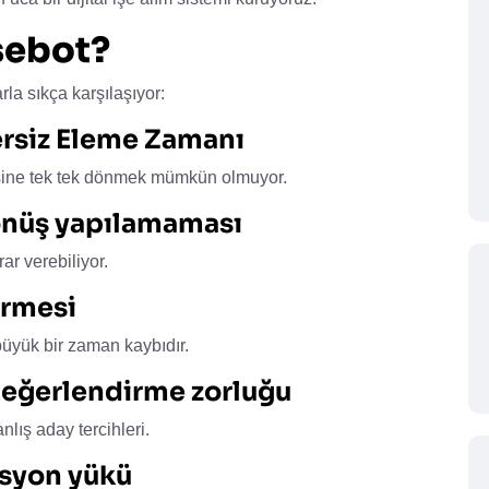
sebot?
rla sıkça karşılaşıyor:
tersiz Eleme Zamanı
sine tek tek dönmek mümkün olmuyor.
dönüş yapılamaması
r verebiliyor.
ürmesi
yük bir zaman kaybıdır.
ı değerlendirme zorluğu
lış aday tercihleri.
rasyon yükü