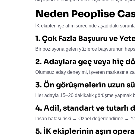
Neden Peoplise Ca
İK ekipleri işe alım sürecinde aşağıdaki sorunla
1. Çok Fazla Başvuru ve Ye
Bir pozisyona gelen yüzlerce başvurunun hep
2. Adaylara geç veya hiç 
Olumsuz aday deneyimi, işveren markasına zara
3. Ön görüşmelerin uzun s
Her adayla 15–20 dakikalık görüşme yapmak bü
4. Adil, standart ve tutarl
İnsan hatası riski → Öznel değerlendirme → Yan
5. İK ekiplerinin aşırı ope