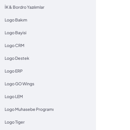
İK & Bordro Yazılımlar
Logo Bakım
Logo Bayisi
Logo CRM
Logo Destek
Logo ERP
Logo GO Wings
Logo LEM
Logo Muhasebe Programı
Logo Tiger