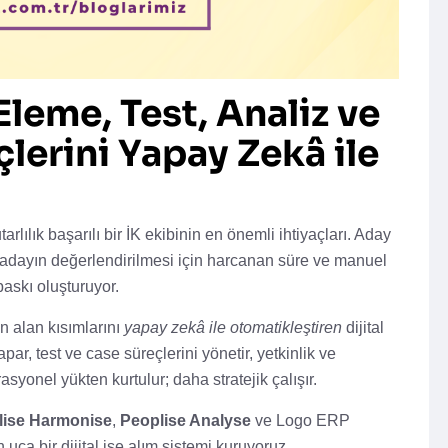
leme, Test, Analiz ve
erini Yapay Zekâ ile
lılık başarılı bir İK ekibinin en önemli ihtiyaçları. Aday
er adayın değerlendirilmesi için harcanan süre ve manuel
baskı oluşturuyor.
n alan kısımlarını
yapay zekâ ile otomatikleştiren
dijital
par, test ve case süreçlerini yönetir, yetkinlik ve
syonel yükten kurtulur; daha stratejik çalışır.
lise Harmonise
,
Peoplise Analyse
ve Logo ERP
 uca bir dijital işe alım sistemi kuruyoruz.