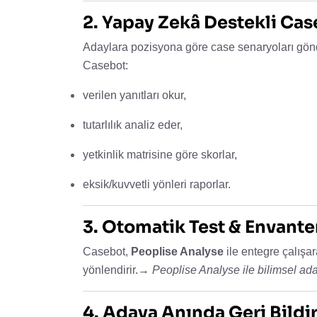
2. Yapay Zekâ Destekli Ca
Adaylara pozisyona göre case senaryoları gönde
Casebot:
verilen yanıtları okur,
tutarlılık analiz eder,
yetkinlik matrisine göre skorlar,
eksik/kuvvetli yönleri raporlar.
3. Otomatik Test & Envant
Casebot,
Peoplise Analyse
ile entegre çalışara
yönlendirir.→
Peoplise Analyse
ile bilimsel ad
4. Adaya Anında Geri Bildi